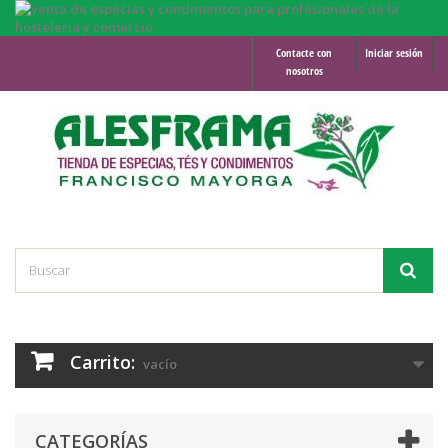
Contacte con
Iniciar sesión
nosotros
Carrito:
vacío
CATEGORÍAS