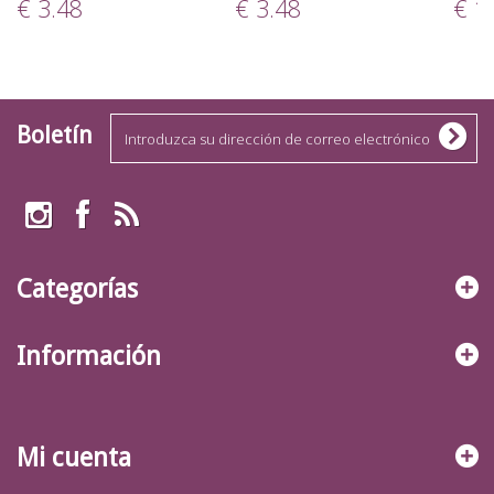
€ 3.48
€ 3.48
€ 1
Boletín
Categorías
Información
Mi cuenta