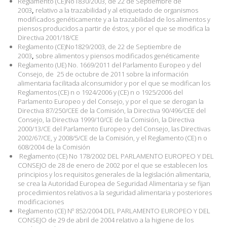
Reglamento (CE)No1830/2003, de 22 de Septiembre de
2003
,
relativo a la trazabilidad y al etiquetado de organismos
modificados genéticamente y a la trazabilidad de los alimentos y
piensos producidos a partir de éstos, y por el que se modifica la
Directiva 2001/18/CE
Reglamento (CE)No1829/2003, de 22 de Septiembre de
2003
,
sobre alimentos y piensos modificados genéticamente
Reglamento (UE) No. 1669/2011 del Parlamento Europeo y del
Consejo, de
25 de octubre de 2011 sobre la información
alimentaria facilitada alconsumidor y por el que se modifican los
Reglamentos (CE) n o 1924/2006 y (CE) n o 1925/2006 del
Parlamento Europeo y del Consejo, y por el que se derogan la
Directiva 87/250/CEE de la Comisión, la Directiva 90/496/CEE del
Consejo, la Directiva 1999/10/CE de la Comisión, la Directiva
2000/13/CE del Parlamento Europeo y del Consejo, las Directivas
2002/67/CE, y 2008/5/CE de la Comisión, y el Reglamento (CE) n o
608/2004 de la Comisión
Reglamento (CE) No 178/2002 DEL PARLAMENTO EUROPEO Y DEL
CONSEJO de 28 de enero de 2002 por el que se establecen los
principios y los requisitos generales de la legislación alimentaria,
se crea la Autoridad Europea de Seguridad Alimentaria y se fijan
procedimientos relativos a la seguridad alimentaria y posteriores
modificaciones
Reglamento (CE) Nº 852/2004 DEL PARLAMENTO EUROPEO Y DEL
CONSEJO de 29 de abril de 2004 relativo a la higiene de los