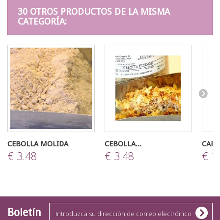
30 OTROS PRODUCTOS DE LA MISMA
CATEGORÍA:
CEBOLLA MOLIDA
CEBOLLA...
CARD
€ 3.48
€ 3.48
€ 1
Boletín