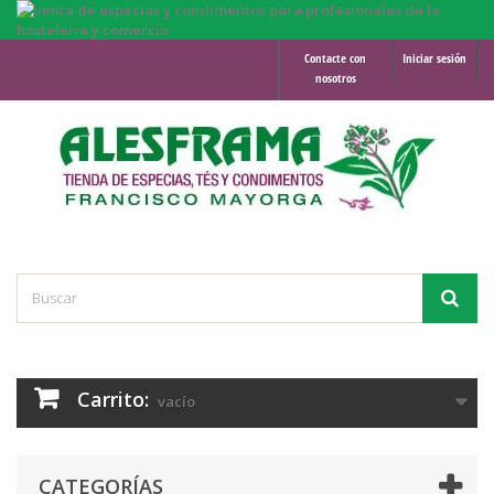
Contacte con
Iniciar sesión
nosotros
Carrito:
vacío
CATEGORÍAS