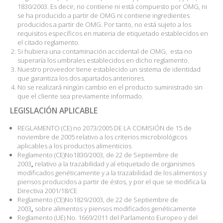
1830/2003. Es decir, no contiene ni está compuesto por OMG, ni
se ha producido a partir de OMG ni contiene ingredientes
producidos a partir de OMG. Por tanto, no está sujeto a los
requisitos específicos en materia de etiquetado establecidos en
el citado reglamento.
Si hubiera una contaminación accidental de OMG, esta no
superaría los umbrales establecidos en dicho reglamento.
Nuestro proveedor tiene establecido un sistema de identidad
que garantiza los dos apartados anteriores.
No se realizará ningún cambio en el producto suministrado sin
que el cliente sea previamente informado.
LEGISLACIÓN APLICABLE
REGLAMENTO (CE) no 2073/2005 DE LA COMISIÓN de 15 de
noviembre de 2005 relativo a los criterios microbiológicos
aplicables a los productos alimenticios
Reglamento (CE)No1830/2003, de 22 de Septiembre de
2003
,
relativo a la trazabilidad y al etiquetado de organismos
modificados genéticamente y a la trazabilidad de los alimentos y
piensos producidos a partir de éstos, y por el que se modifica la
Directiva 2001/18/CE
Reglamento (CE)No1829/2003, de 22 de Septiembre de
2003
,
sobre alimentos y piensos modificados genéticamente
Reglamento (UE) No. 1669/2011 del Parlamento Europeo y del