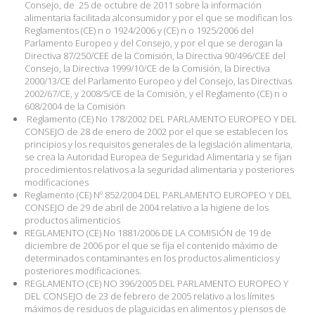
Consejo, de
25 de octubre de 2011 sobre la información
alimentaria facilitada alconsumidor y por el que se modifican los
Reglamentos (CE) n o 1924/2006 y (CE) n o 1925/2006 del
Parlamento Europeo y del Consejo, y por el que se derogan la
Directiva 87/250/CEE de la Comisión, la Directiva 90/496/CEE del
Consejo, la Directiva 1999/10/CE de la Comisión, la Directiva
2000/13/CE del Parlamento Europeo y del Consejo, las Directivas
2002/67/CE, y 2008/5/CE de la Comisión, y el Reglamento (CE) n o
608/2004 de la Comisión
Reglamento (CE) No 178/2002 DEL PARLAMENTO EUROPEO Y DEL
CONSEJO de 28 de enero de 2002 por el que se establecen los
principios y los requisitos generales de la legislación alimentaria,
se crea la Autoridad Europea de Seguridad Alimentaria y se fijan
procedimientos relativos a la seguridad alimentaria y posteriores
modificaciones
Reglamento (CE) Nº 852/2004 DEL PARLAMENTO EUROPEO Y DEL
CONSEJO de 29 de abril de 2004 relativo a la higiene de los
productos alimenticios
REGLAMENTO (CE) No 1881/2006 DE LA COMISIÓN de 19 de
diciembre de 2006 por el que se fija el contenido máximo de
determinados contaminantes en los productos alimenticios y
posteriores modificaciones.
REGLAMENTO (CE) NO 396/2005 DEL PARLAMENTO EUROPEO Y
DEL CONSEJO de 23 de febrero de 2005 relativo a los límites
máximos de residuos de plaguicidas en alimentos y piensos de