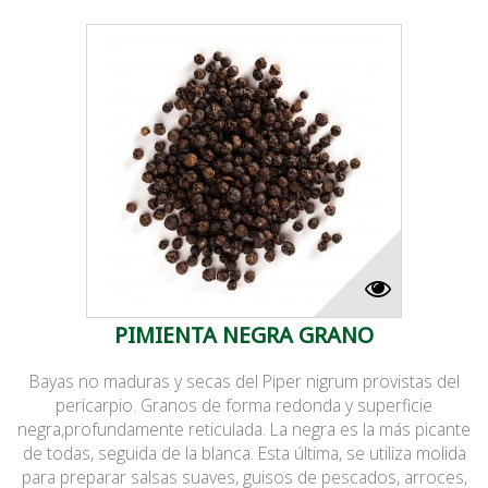
PIMIENTA NEGRA GRANO
Bayas no maduras y secas del Piper nigrum provistas del
pericarpio. Granos de forma redonda y superficie
negra,profundamente reticulada. La negra es la más picante
de todas, seguida de la blanca. Esta última, se utiliza molida
para preparar salsas suaves, guisos de pescados, arroces,