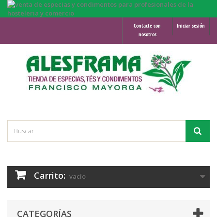
Contacte con
Iniciar sesión
nosotros
Carrito:
vacío
CATEGORÍAS