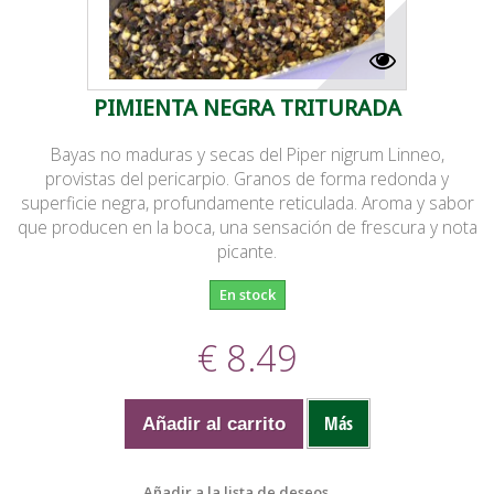
PIMIENTA NEGRA TRITURADA
Bayas no maduras y secas del Piper nigrum Linneo,
provistas del pericarpio. Granos de forma redonda y
superficie negra, profundamente reticulada. Aroma y sabor
que producen en la boca, una sensación de frescura y nota
picante.
En stock
€ 8.49
Más
Añadir al carrito
Añadir a la lista de deseos