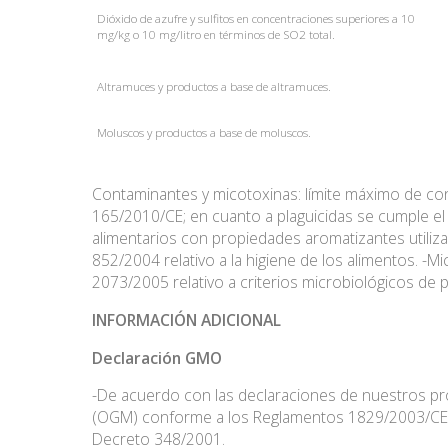
Dióxido de azufre y sulfitos en concentraciones superiores a 10
mg/kg o 10 mg/litro en términos de SO2 total.
Altramuces y productos a base de altramuces.
Moluscos y productos a base de moluscos.
Contaminantes y micotoxinas: límite máximo de c
165/2010/CE; en cuanto a plaguicidas se cumple 
alimentarios con propiedades aromatizantes utiliz
852/2004 relativo a la higiene de los alimentos. -
2073/2005 relativo a criterios microbiológicos de p
INFORMACIÓN ADICIONAL
Declaración
GMO
-De acuerdo con las declaraciones de nuestros 
(OGM) conforme a los Reglamentos 1829/2003/CE y 1
Decreto 348/2001.