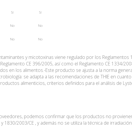
Sí
Sí
No
No
No
No
ontaminantes y micotoxinas viene regulado por los Reglamentos
el Reglamento CE 396/2005, así como el Reglamento CE 1334/200
ados en los alimentos.-Este producto se ajusta a la norma gener
Microbiología: se adapta a las recomendaciones de THIE en cuanto
roductos alimenticios, criterios definidos para el análisis de Ly
proveedores, podemos confirmar que los productos no provien
830/2003/CE , y además no se utiliza la técnica de irradiació