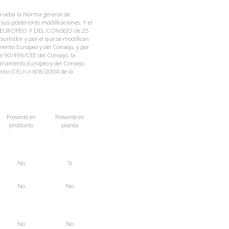
prueba la Norma general de
sus posteriores modificaciones. Y el
O EUROPEO Y DEL CONSEJO de 25
nsumidor y por el que se modifican
ento Europeo y del Consejo, y por
va 90/496/CEE del Consejo, la
arlamento Europeo y del Consejo,
ento (CE) n o 608/2004 de la
Presente
en
Presente
en
producto
planta
No
Sí
No
No
No
No