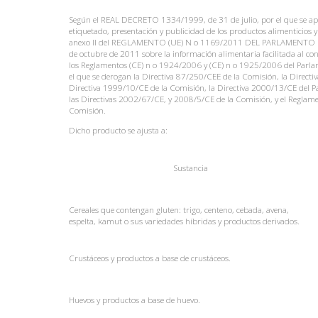
Según el REAL DECRETO 1334/1999, de 31 de julio, por el que se a
etiquetado, presentación y publicidad de los productos alimenticios y 
anexo II del REGLAMENTO (UE) N o 1169/2011 DEL PARLAMENT
de octubre de 2011 sobre la información alimentaria facilitada al co
los Reglamentos (CE) n o 1924/2006 y (CE) n o 1925/2006 del Parlam
el que se derogan la Directiva 87/250/CEE de la Comisión, la Directi
Directiva 1999/10/CE de la Comisión, la Directiva 2000/13/CE del P
las Directivas 2002/67/CE, y 2008/5/CE de la Comisión, y el Reglam
Comisión.
Dicho producto se ajusta a:
Sustancia
Cereales que contengan gluten: trigo, centeno, cebada, avena,
espelta, kamut o sus variedades híbridas y productos derivados.
Crustáceos y productos a base de crustáceos.
Huevos y productos a base de huevo.