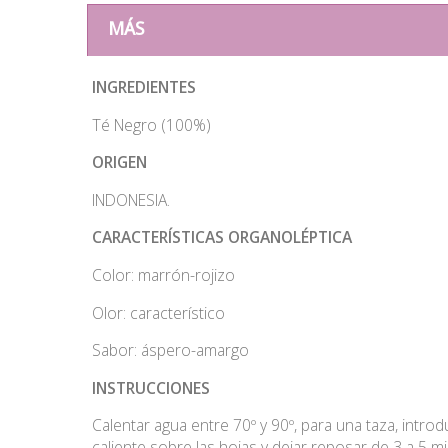
MÁS
INGREDIENTES
Té Negro (100%)
ORIGEN
INDONESIA.
CARACTERÍSTICAS ORGANOLÉPTICA
Color: marrón-rojizo
Olor: característico
Sabor: áspero-amargo
INSTRUCCIONES
Calentar agua entre 70º y 90º, para una taza, intro
caliente sobre las hojas y dejar reposar de 3 a 5 m