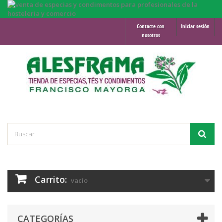
Contacte con
Iniciar sesión
nosotros
Carrito:
vacío
CATEGORÍAS