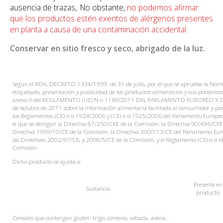
ausencia de trazas,. No obstante,
no podemos afirmar
que los productos estén exentos de alérgenos presentes
en planta a causa de una contaminación accidental.
Conservar en sitio fresco y seco, abrigado de
la luz.
Según el REAL DECRETO 1334/1999, de 31 de julio, por el que se aprueba la Norm
etiquetado, presentación y publicidad de los productos alimenticios y sus posteriore
anexo II del REGLAMENTO (UE) N o 1169/2011 DEL PARLAMENTO EUROPEO Y 
de octubre de 2011 sobre la información alimentaria facilitada al consumidor y por
los Reglamentos (CE) n o 1924/2006 y (CE) n o 1925/2006 del Parlamento Europeo 
el que se derogan la Directiva 87/250/CEE de la Comisión, la Directiva 90/496/CEE 
Directiva 1999/10/CE de la Comisión, la Directiva 2000/13/CE del Parlamento Euro
las Directivas 2002/67/CE, y 2008/5/CE de la Comisión, y el Reglamento (CE) n o 
Comisión.
Dicho producto se ajusta a:
Presente
en
Sustancia
producto
Cereales que contengan gluten: trigo, centeno, cebada, avena,