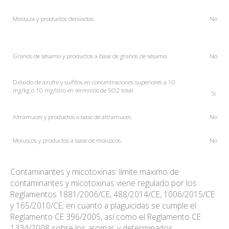
Mostaza
y productos derivados.
No
Granos de sésamo y productos a base de granos de sésamo.
No
Dióxido de azufre y sulfitos en concentraciones superiores a 10
mg/kg o 10 mg/litro en términos de SO2 total.
Sí
Altramuces y productos a base de altramuces.
No
Moluscos y productos a base de moluscos.
No
Contaminantes y micotoxinas: límite máximo de
contaminantes y micotoxinas viene regulado por los
Reglamentos 1881/2006/CE, 488/2014/CE, 1006/2015/CE
y 165/2010/CE; en cuanto a plaguicidas se cumple el
Reglamento CE 396/2005, así como el Reglamento CE
1334/2008 sobre los aromas y determinados