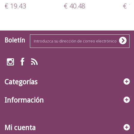
€ 19.43
€ 40.48
€ 1
Boletín
Categorías
Información
Mi cuenta