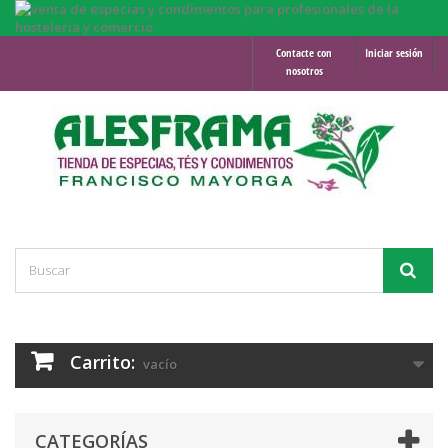
Contacte con
Iniciar sesión
nosotros
Carrito:
vacío
CATEGORÍAS