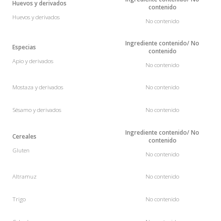
Huevos
y derivados
contenido
Huevos y derivados
No contenido
Ingrediente
contenido
/ No
Especias
contenido
Apio
y derivados
No contenido
Mostaza
y derivados
No contenido
Sésamo
y derivados
No contenido
Ingrediente
contenido
/ No
Cereales
contenido
Gluten
No contenido
Altramuz
No contenido
Trigo
No contenido