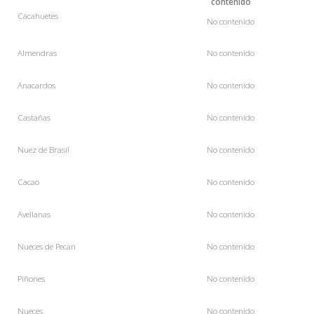
contenido
Cacahuetes
No contenido
Almendras
No contenido
Anacardos
No contenido
Castañas
No contenido
Nuez de
Brasil
No contenido
Cacao
No contenido
Avellanas
No contenido
Nueces de
Pecan
No contenido
Piñones
No contenido
Nueces
No contenido