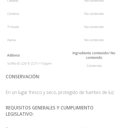
Cebada
No contenido
Centeno
No contenido
Triticale
No contenido
Avena
No contenido
Ingrediente
contenido
/ No
Aditivos
contenido
Sulfito (E-220-E-227) >10ppm
Contenido
CONSERVACIÓN:
En un lugar fresco y seco, protegido de fuentes de luz.
REQUISITOS GENERALES Y CUMPLIMIENTO
LEGISLATIVO: