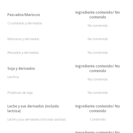
Ingrediente
contenido
/ No
Pescados/Mariscos
contenido
Crustáceos y derivados
No contenido
Moluscos
y derivados
No contenido
Pescados
y derivados
No contenido
Ingrediente
contenido
/ No
Soja
y derivados
contenido
Lecitina
No contenido
Proteinas de
soja
No contenido
Leche
y sus derivados (incluida
Ingrediente
contenido
/ No
lactosa)
contenido
Leche y sus derivados (incluida lactosa)
Contenido
Ingrediente
contenido
/ No