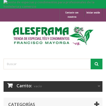
Contacte con
Iniciar sesión
nosotros
Carrito:
vacío
CATEGORÍAS