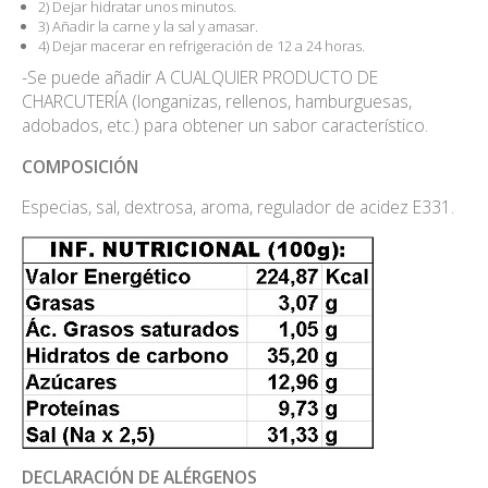
2) Dejar hidratar unos minutos.
3) Añadir la carne y la sal y amasar.
4) Dejar macerar en refrigeración de 12 a 24 horas.
-Se puede añadir A CUALQUIER PRODUCTO DE
CHARCUTERÍA (longanizas, rellenos, hamburguesas,
adobados, etc.) para obtener un sabor característico.
COMPOSICIÓN
Especias, sal, dextrosa, aroma, regulador de acidez E331.
DECLARACIÓN DE ALÉRGENOS