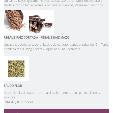
Un par de bayas ligeramente machacadas aportan un sabor entre dulce y
afrutado con un toque picante. Combina con Bulldog, Magellan o Hendrik’s.
REGALIZ
RAIZ
CORTADA
-
REGALIZ RAIZ MAZO
Una pieza aporta un sabor anisado y dulce, potenciando el sabor del Gin Tonic.
Combina con Bulldog, Bombay Sapphire o The Botanical’s.
SAUCO
FLOR
Aroma floral y delicado, recuerda al azahar pero con sus puntos cítricos y
amargos.
Para las ginebras secas.