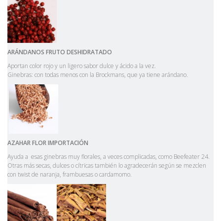
AR
Á
NDANOS
FRUTO
DESHIDRATADO
Aportan color rojo y un ligero sabor dulce y ácido a la vez.
Ginebras: con todas menos con la Brockmans, que ya tiene arándano.
AZAHAR
FLOR
IMPORTACI
Ó
N
Ayuda a esas ginebras muy florales, a veces complicadas, como Beefeater 24.
Otras más secas, dulces o cítricas también lo agradecerán según se mezclen
con twist de naranja, frambuesas o cardamomo.