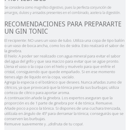
Se considera como magnífico digestivo, pues la perfecta conjunción de
amargos, dulces y anisados presentes en el combinado, acelera la digestión.
RECOMENDACIONES PARA PREPARARTE
UN GIN TONIC
El recipiente: NO uses un vaso de tubo. Utiliza una copa de tipo balón
o un vaso de boca ancha, como los de sidra. Esto realzará el sabor de
la ginebra.
El hielo: A poder ser realizado con agua mineral para evitar el sabor
del agua del grifo y que sea macizo para evitar que se agüe pronto.
Llena el vaso o la copa con el hielo y muévelo para que enfríe el
cristal, consiguiendo que quede empañado. Si en ese momento
tienes algo de líquido en la copa, vacíalo.
Agrega la especia o el botánico que desees. Nunca añadas zumo de
cítricos, ya que provocará que la tónica pierda sus burbujas; utiliza
corteza de cítrico para aportar aroma.
A continuación añade la ginebra. Los expertos aseguran que la
proporción es de 1 parte de ginebra por 4 de tónica. Remueve.
Añade poco a poco la tónica. Si dispones de una cuchara trenzada,
utilízala en ángulo de 45º para derramar la tónica; conseguirás que se
conserven las burbujas.
Remueve suavemente y…¡disfruta de tu copa!.