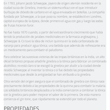
En 1783, Johann Jacob Schweppe, joyero de origen alemán residente en la
ciudad suiza de Ginebra, inventa un sistema eficaz con el que introducir
burbujas de dióxido de carbono en el agua envasada en botellas. La compañía
fundada por Schweppe, a la que puso su nombre, se estableció en Londres,
capital europea de la época, donde primero el agua con gas y luego las sodas
de frutas hicieron furor.
No fue hasta 1870 cuando, a partir del extraordinario crecimiento que había
tenido la producción de jarabes medicinales en la farmacia anglosajona, J.
Schweppe & Co tuvo la idea de incluir quinina en la soda carbonatada de
naranja para producir agua tónica; una bebida que además de refrescante era
un medicamento para combatir el paludismo.
Para celebrar las sucesivas victorias de las tropas británicas en la India, un alto
oficial británico propuso añadirle ginebra a la tónica para fabricar un combinado
alcohólico; no está claro si se escogió la ginebra por aludir a la ciudad donde
residía Schweppe al inventar la tónica o si fue debido las propiedades
medicinales que desde la antigüedad se han atribuido a la ginebra.
Otra versión del origen asegura que el combinado de ginebra con tónica nace
precisamente debido a las propiedades de la quinina para combatir la malaria.
Los soldados británicos desplazados a la India comenzaron a combinar la tónica
con la ginebra para poder mejorar el sabor de la primera. De esta manera
comienza el gin tonic, que rápidamente se extendió por todo el planeta.
PROPIEDADES