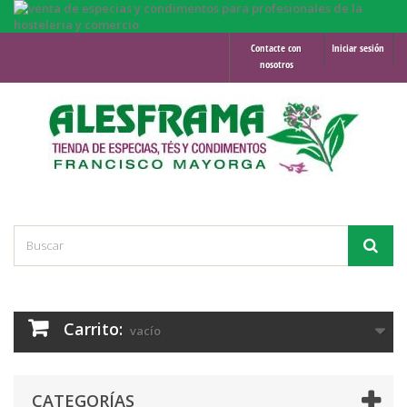
Contacte con
Iniciar sesión
nosotros
Carrito:
vacío
CATEGORÍAS