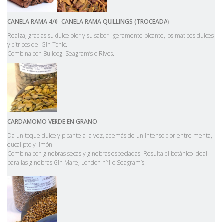
CANELA
RAMA
4/0
-
CANELA
RAMA
QUILLINGS
(TROCEADA
)
Realza, gracias su dulce olor y su sabor ligeramente picante, los matices dulces
y cítricos del Gin Tonic.
Combina con Bulldog, Seagram’s o Rives.
CARDAMOMO
VERDE
EN
GRANO
Da un toque dulce y picante a la vez, además de un intenso olor entre menta,
eucalipto y limón.
Combina con ginebras secas y ginebras especiadas. Resulta el botánico ideal
para las ginebras Gin Mare, London nº1 o Seagram’s.