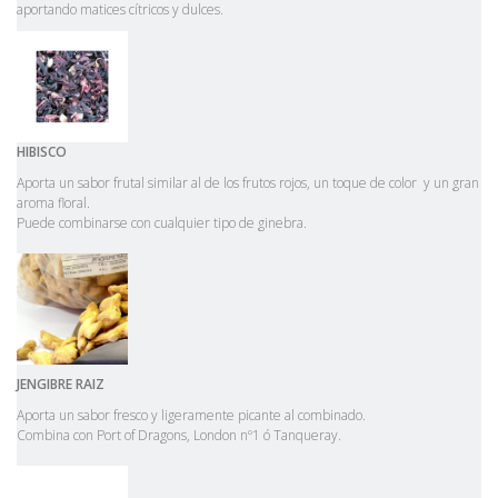
aportando matices cítricos y dulces.
HIBISCO
Aporta un sabor frutal similar al de los frutos rojos, un toque de color y un gran
aroma floral.
Puede combinarse con cualquier tipo de ginebra.
JENGIBRE
RAIZ
Aporta un sabor fresco y ligeramente picante al combinado.
Combina con Port of Dragons, London nº1 ó Tanqueray.