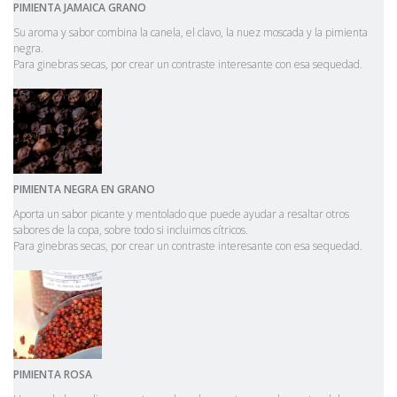
PIMIENTA
JAMAICA
GRANO
Su aroma y sabor combina la canela, el clavo, la nuez moscada y la pimienta
negra.
Para ginebras secas, por crear un contraste interesante con esa sequedad.
PIMIENTA
NEGRA
EN
GRANO
Aporta un sabor picante y mentolado que puede ayudar a resaltar otros
sabores de la copa, sobre todo si incluimos cítricos.
Para ginebras secas, por crear un contraste interesante con esa sequedad.
PIMIENTA
ROSA