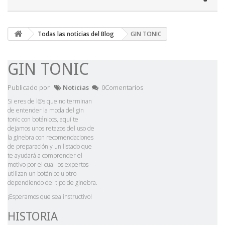
Todas las noticias del Blog
GIN TONIC
GIN TONIC
Publicado por
Noticias
0Comentarios
Si eres de l@s que no terminan
de entender la moda del gin
tonic con botánicos, aquí te
dejamos unos retazos del uso de
la ginebra con recomendaciones
de preparación y un listado que
te ayudará a comprender el
motivo por el cual los expertos
utilizan un botánico u otro
dependiendo del tipo de ginebra.
¡Esperamos que sea instructivo!
HISTORIA