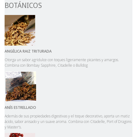
BOTÁNICOS
ANGÉLICA RAIZ TRITURADA
Otorga un sabor agridulce con toques ligeramente picantes y amargos.
Combina con Bombay Sapphire, Citadelle o Bulldog
AN
Í
S
ESTRELLADO
Además de sus propiedades digestivas y el toque decorativo, aporta un matiz
ácido, sabor anisado y un suave aroma. Combina con Citadelle, Port of Dragons
y Master’s.