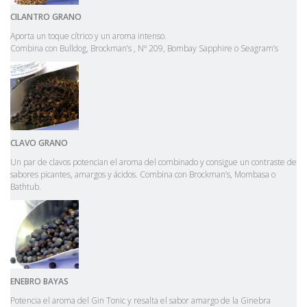
CILANTRO
GRANO
Aporta un toque cítrico y un aroma intenso.
Combina con Bulldog, Brockman’s , Nº 209, Bombay Sapphire o Seagram’s
CLAVO
GRANO
Un par de clavos potencian el aroma del combinado y consigue un contraste de
sabores picantes, amargos y ácidos. Combina con Brockman’s, Mombasa o
Bathtub.
ENEBRO
BAYAS
Potencia el aroma del Gin Tonic y resalta el sabor amargo de la Ginebra