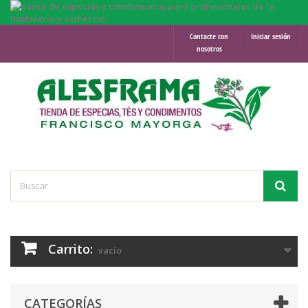
Contacte con
Iniciar sesión
nosotros
Carrito:
vacío
CATEGORÍAS