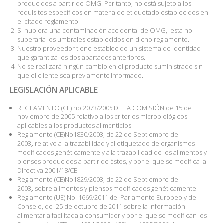
producidos a partir de OMG. Por tanto, no está sujeto a los
requisitos específicos en materia de etiquetado establecidos en
el citado reglamento.
Si hubiera una contaminación accidental de OMG, esta no
superaría los umbrales establecidos en dicho reglamento.
Nuestro proveedor tiene establecido un sistema de identidad
que garantiza los dos apartados anteriores.
No se realizará ningún cambio en el producto suministrado sin
que el cliente sea previamente informado.
LEGISLACIÓN APLICABLE
REGLAMENTO (CE) no 2073/2005 DE LA COMISIÓN de 15 de
noviembre de 2005 relativo a los criterios microbiológicos
aplicables a los productos alimenticios
Reglamento (CE)No1830/2003, de 22 de Septiembre de
2003
,
relativo a la trazabilidad y al etiquetado de organismos
modificados genéticamente y a la trazabilidad de los alimentos y
piensos producidos a partir de éstos, y por el que se modifica la
Directiva 2001/18/CE
Reglamento (CE)No1829/2003, de 22 de Septiembre de
2003
,
sobre alimentos y piensos modificados genéticamente
Reglamento (UE) No. 1669/2011 del Parlamento Europeo y del
Consejo, de
25 de octubre de 2011 sobre la información
alimentaria facilitada alconsumidor y por el que se modifican los