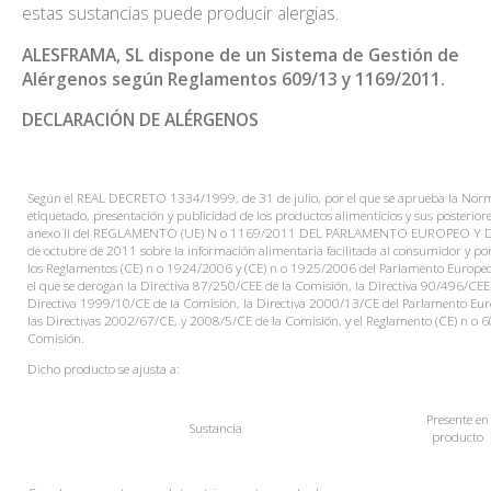
estas sustancias puede producir alergias.
ALESFRAMA, SL dispone de un Sistema de Gestión de
Alérgenos según Reglamentos 609/13 y 1169/2011.
DECLARACIÓN DE ALÉRGENOS
Según el REAL DECRETO 1334/1999, de 31 de julio, por el que se aprueba la Norm
etiquetado, presentación y publicidad de los productos alimenticios y sus posteriore
anexo II del REGLAMENTO (UE) N o 1169/2011 DEL PARLAMENTO EUROPEO Y 
de octubre de 2011 sobre la información alimentaria facilitada al consumidor y por
los Reglamentos (CE) n o 1924/2006 y (CE) n o 1925/2006 del Parlamento Europeo 
el que se derogan la Directiva 87/250/CEE de la Comisión, la Directiva 90/496/CEE 
Directiva 1999/10/CE de la Comisión, la Directiva 2000/13/CE del Parlamento Euro
las Directivas 2002/67/CE, y 2008/5/CE de la Comisión, y el Reglamento (CE) n o 
Comisión.
Dicho producto se ajusta a:
Presente
en
Sustancia
producto