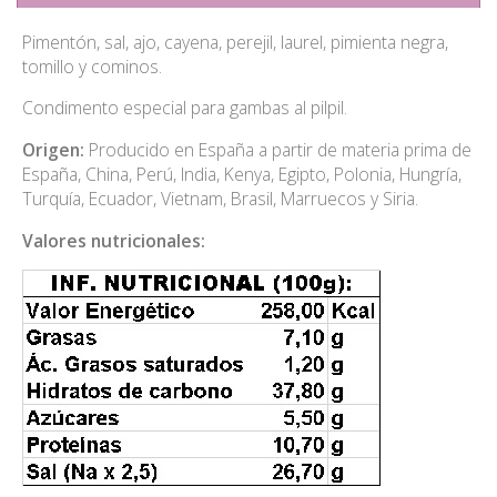
Pimentón, sal, ajo, cayena, perejil, laurel, pimienta negra,
tomillo y cominos.
Condimento especial para gambas al pilpil.
Origen:
Producido en España a partir de materia prima de
España, China, Perú, India, Kenya, Egipto, Polonia, Hungría,
Turquía, Ecuador, Vietnam, Brasil, Marruecos y Siria.
Valores nutricionales: