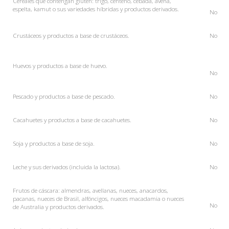
Cereales que contengan gluten: trigo, centeno, cebada, avena,
espelta, kamut o sus variedades híbridas y productos derivados.
No
Crustáceos y productos a base de crustáceos.
No
Huevos y productos a base de huevo.
No
Pescado y productos a base de pescado.
No
Cacahuetes y productos a base de cacahuetes.
No
Soja y productos a base de soja.
No
Leche y sus derivados (incluida la lactosa).
No
Frutos de cáscara: almendras, avellanas, nueces, anacardos,
pacanas, nueces de Brasil, alfóncigos, nueces macadamia o nueces
No
de Australia y productos derivados.