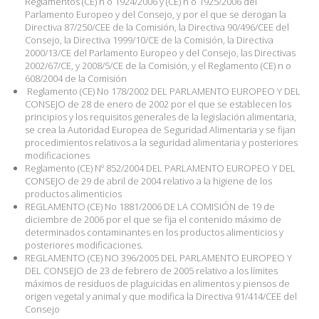
Reglamentos (CE) n o 1924/2006 y (CE) n o 1925/2006 del
Parlamento Europeo y del Consejo, y por el que se derogan la
Directiva 87/250/CEE de la Comisión, la Directiva 90/496/CEE del
Consejo, la Directiva 1999/10/CE de la Comisión, la Directiva
2000/13/CE del Parlamento Europeo y del Consejo, las Directivas
2002/67/CE, y 2008/5/CE de la Comisión, y el Reglamento (CE) n o
608/2004 de la Comisión
Reglamento (CE) No 178/2002 DEL PARLAMENTO EUROPEO Y DEL
CONSEJO de 28 de enero de 2002 por el que se establecen los
principios y los requisitos generales de la legislación alimentaria,
se crea la Autoridad Europea de Seguridad Alimentaria y se fijan
procedimientos relativos a la seguridad alimentaria y posteriores
modificaciones
Reglamento (CE) Nº 852/2004 DEL PARLAMENTO EUROPEO Y DEL
CONSEJO de 29 de abril de 2004 relativo a la higiene de los
productos alimenticios
REGLAMENTO (CE) No 1881/2006 DE LA COMISIÓN de 19 de
diciembre de 2006 por el que se fija el contenido máximo de
determinados contaminantes en los productos alimenticios y
posteriores modificaciones.
REGLAMENTO (CE) NO 396/2005 DEL PARLAMENTO EUROPEO Y
DEL CONSEJO de 23 de febrero de 2005 relativo a los límites
máximos de residuos de plaguicidas en alimentos y piensos de
origen vegetal y animal y que modifica la Directiva 91/414/CEE del
Consejo