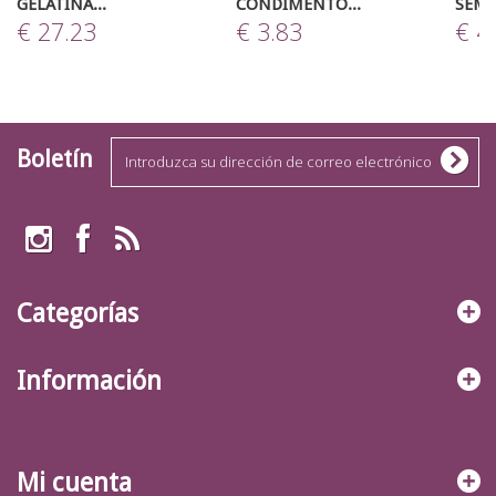
GELATINA...
CONDIMENTO...
SEMO
€ 27.23
€ 3.83
€ 4
Boletín
Categorías
Información
Mi cuenta