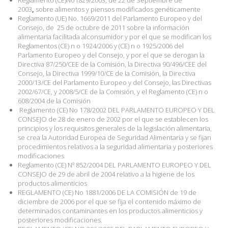
Reglamento (CE)No1829/2003, de 22 de Septiembre de
2003
,
sobre alimentos y piensos modificados genéticamente
Reglamento (UE) No. 1669/2011 del Parlamento Europeo y del
Consejo, de
25 de octubre de 2011 sobre la información
alimentaria facilitada alconsumidor y por el que se modifican los
Reglamentos (CE) n o 1924/2006 y (CE) n o 1925/2006 del
Parlamento Europeo y del Consejo, y por el que se derogan la
Directiva 87/250/CEE de la Comisión, la Directiva 90/496/CEE del
Consejo, la Directiva 1999/10/CE de la Comisión, la Directiva
2000/13/CE del Parlamento Europeo y del Consejo, las Directivas
2002/67/CE, y 2008/5/CE de la Comisión, y el Reglamento (CE) n o
608/2004 de la Comisión
Reglamento (CE) No 178/2002 DEL PARLAMENTO EUROPEO Y DEL
CONSEJO de 28 de enero de 2002 por el que se establecen los
principios y los requisitos generales de la legislación alimentaria,
se crea la Autoridad Europea de Seguridad Alimentaria y se fijan
procedimientos relativos a la seguridad alimentaria y posteriores
modificaciones
Reglamento (CE) Nº 852/2004 DEL PARLAMENTO EUROPEO Y DEL
CONSEJO de 29 de abril de 2004 relativo a la higiene de los
productos alimenticios
REGLAMENTO (CE) No 1881/2006 DE LA COMISIÓN de 19 de
diciembre de 2006 por el que se fija el contenido máximo de
determinados contaminantes en los productos alimenticios y
posteriores modificaciones.