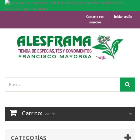
Contacte con
Iniciar sesión
nosotros
Carrito:
vacío
CATEGORÍAS