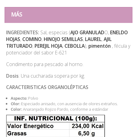
MÁS
INGREDIENTES:
Sal, especias (
AJO GRANULAD
O,
ENELDO
HOJAS
,
COMINO
,
HINOJO SEMILLAS
,
LAUREL
,
AJIL
TRITURADO
,
PEREJIL HOJA
,
CEBOLLA
),
pimentón
, fécula y
potenciador del sabor E-621
Condimento para pescado al horno.
Dosis
: Una cucharada sopera por kg.
CARACTERISTICAS ORGANOLÉPTICAS
Aspecto:
Polvo
Olor:
Especiado anisado, con ausencia de olores extraños.
Color:
Anaranjado Rojizo Pardo, conforme a estándar