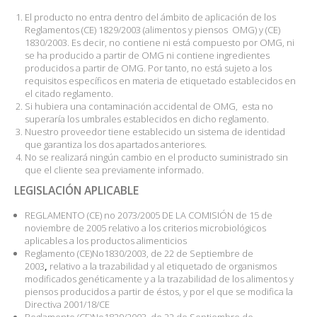
El producto no entra dentro del ámbito de aplicación de los
Reglamentos (CE) 1829/2003 (alimentos y piensos OMG) y (CE)
1830/2003. Es decir, no contiene ni está compuesto por OMG, ni
se ha producido a partir de OMG ni contiene ingredientes
producidos a partir de OMG. Por tanto, no está sujeto a los
requisitos específicos en materia de etiquetado establecidos en
el citado reglamento.
Si hubiera una contaminación accidental de OMG, esta no
superaría los umbrales establecidos en dicho reglamento.
Nuestro proveedor tiene establecido un sistema de identidad
que garantiza los dos apartados anteriores.
No se realizará ningún cambio en el producto suministrado sin
que el cliente sea previamente informado.
LEGISLACIÓN APLICABLE
REGLAMENTO (CE) no 2073/2005 DE LA COMISIÓN de 15 de
noviembre de 2005 relativo a los criterios microbiológicos
aplicables a los productos alimenticios
Reglamento (CE)No1830/2003, de 22 de Septiembre de
2003
,
relativo a la trazabilidad y al etiquetado de organismos
modificados genéticamente y a la trazabilidad de los alimentos y
piensos producidos a partir de éstos, y por el que se modifica la
Directiva 2001/18/CE