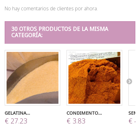
No hay comentarios de clientes por ahora.
30 OTROS PRODUCTOS DE LA MISMA
CATEGORÍA:
GELATINA...
CONDIMENTO...
SEMO
€ 27.23
€ 3.83
€ 4