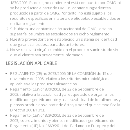
1830/2003. Es decir, no contiene ni está compuesto por OMG, ni
se ha producido a partir de OMG ni contiene ingredientes
producidos a partir de OMG. Por tanto, no está sujeto a los
requisitos específicos en materia de etiquetado establecidos en
el citado reglamento.
Si hubiera una contaminación accidental de OMG, esta no
superaría los umbrales establecidos en dicho reglamento.
Nuestro proveedor tiene establecido un sistema de identidad
que garantiza los dos apartados anteriores.
No se realizará ningún cambio en el producto suministrado sin
que el cliente sea previamente informado.
LEGISLACIÓN APLICABLE
REGLAMENTO (CE) no 2073/2005 DE LA COMISIÓN de 15 de
noviembre de 2005 relativo a los criterios microbiológicos
aplicables a los productos alimenticios
Reglamento (CE)No1830/2003, de 22 de Septiembre de
2003
,
relativo a la trazabilidad y al etiquetado de organismos
modificados genéticamente y a la trazabilidad de los alimentos y
piensos producidos a partir de éstos, y por el que se modifica la
Directiva 2001/18/CE
Reglamento (CE)No1829/2003, de 22 de Septiembre de
2003
,
sobre alimentos y piensos modificados genéticamente
Reglamento (UE) No. 1669/2011 del Parlamento Europeo y del