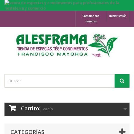
Contacte con
Iniciar sesión
nosotros
Carrito:
vacío
CATEGORÍAS