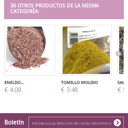
30 OTROS PRODUCTOS DE LA MISMA
CATEGORÍA:
ENELDO...
TOMILLO MOLIDO
SALV
€ 4.08
€ 3.48
€ 5
Boletín