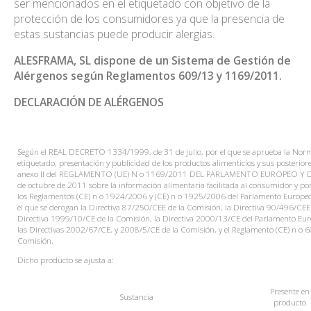
ser mencionados en el etiquetado con objetivo de la
protección de los consumidores ya que la presencia de
estas sustancias puede producir alergias.
ALESFRAMA, SL dispone de un Sistema de Gestión de
Alérgenos según Reglamentos 609/13 y 1169/2011.
DECLARACIÓN DE ALÉRGENOS
Según el REAL DECRETO 1334/1999, de 31 de julio, por el que se aprueba la Norm
etiquetado, presentación y publicidad de los productos alimenticios y sus posteriore
anexo II del REGLAMENTO (UE) N o 1169/2011 DEL PARLAMENTO EUROPEO Y 
de octubre de 2011 sobre la información alimentaria facilitada al consumidor y por
los Reglamentos (CE) n o 1924/2006 y (CE) n o 1925/2006 del Parlamento Europeo 
el que se derogan la Directiva 87/250/CEE de la Comisión, la Directiva 90/496/CEE 
Directiva 1999/10/CE de la Comisión, la Directiva 2000/13/CE del Parlamento Euro
las Directivas 2002/67/CE, y 2008/5/CE de la Comisión, y el Reglamento (CE) n o 
Comisión.
Dicho producto se ajusta a:
Presente
en
Sustancia
producto