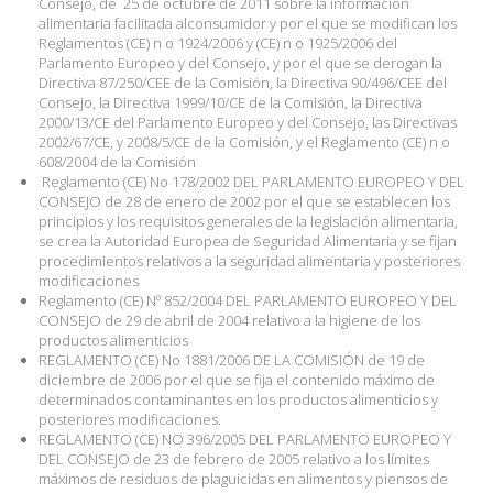
Consejo, de
25 de octubre de 2011 sobre la información
alimentaria facilitada alconsumidor y por el que se modifican los
Reglamentos (CE) n o 1924/2006 y (CE) n o 1925/2006 del
Parlamento Europeo y del Consejo, y por el que se derogan la
Directiva 87/250/CEE de la Comisión, la Directiva 90/496/CEE del
Consejo, la Directiva 1999/10/CE de la Comisión, la Directiva
2000/13/CE del Parlamento Europeo y del Consejo, las Directivas
2002/67/CE, y 2008/5/CE de la Comisión, y el Reglamento (CE) n o
608/2004 de la Comisión
Reglamento (CE) No 178/2002 DEL PARLAMENTO EUROPEO Y DEL
CONSEJO de 28 de enero de 2002 por el que se establecen los
principios y los requisitos generales de la legislación alimentaria,
se crea la Autoridad Europea de Seguridad Alimentaria y se fijan
procedimientos relativos a la seguridad alimentaria y posteriores
modificaciones
Reglamento (CE) Nº 852/2004 DEL PARLAMENTO EUROPEO Y DEL
CONSEJO de 29 de abril de 2004 relativo a la higiene de los
productos alimenticios
REGLAMENTO (CE) No 1881/2006 DE LA COMISIÓN de 19 de
diciembre de 2006 por el que se fija el contenido máximo de
determinados contaminantes en los productos alimenticios y
posteriores modificaciones.
REGLAMENTO (CE) NO 396/2005 DEL PARLAMENTO EUROPEO Y
DEL CONSEJO de 23 de febrero de 2005 relativo a los límites
máximos de residuos de plaguicidas en alimentos y piensos de