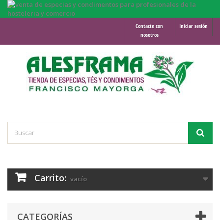
Contacte con
Iniciar sesión
nosotros
Carrito:
vacío
CATEGORÍAS