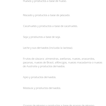
Huevos y productos a base de huevo.
Pescado y productos a base de pescado.
Cacahuetes y productos a base de cacahuetes.
Soja y productos a base de soja.
Leche y sus derivados (incluida la lactosa).
Frutos de cáscara: almendras, avellanas, nueces, anacardos,
pacanas, nueces de Brasil, alfóncigos, nueces macadamia o nueces
de Australia y productos derivados.
Apio
y productos derivados.
Mostaza
y productos derivados.
Granos de sésamo y productos a base de granos de sésamo.