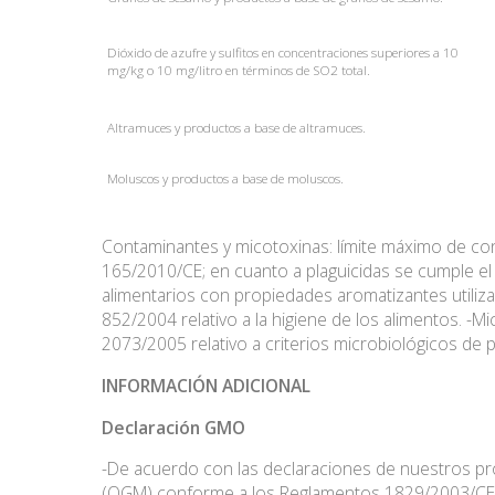
Dióxido de azufre y sulfitos en concentraciones superiores a 10
mg/kg o 10 mg/litro en términos de SO2 total.
Altramuces y productos a base de altramuces.
Moluscos y productos a base de moluscos.
Contaminantes y micotoxinas: límite máximo de c
165/2010/CE; en cuanto a plaguicidas se cumple 
alimentarios con propiedades aromatizantes utiliz
852/2004 relativo a la higiene de los alimentos. -
2073/2005 relativo a criterios microbiológicos de p
INFORMACIÓN ADICIONAL
Declaración
GMO
-De acuerdo con las declaraciones de nuestros 
(OGM) conforme a los Reglamentos 1829/2003/CE y 1