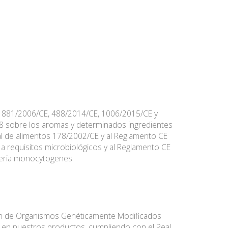
 1881/2006/CE, 488/2014/CE, 1006/2015/CE y
8 sobre los aromas y determinados ingredientes
al de alimentos 178/2002/CE y al Reglamento CE
 a requisitos microbiológicos y al Reglamento CE
steria monocytogenes.
en de Organismos Genéticamente Modificados
n en nuestros productos, cumpliendo con el Real