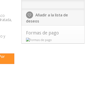
Añadir a la lista de
sco
ratada,
deseos
Formas de pago
po y
Por