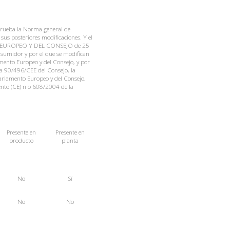
prueba la Norma general de
sus posteriores modificaciones. Y el
O EUROPEO Y DEL CONSEJO de 25
nsumidor y por el que se modifican
ento Europeo y del Consejo, y por
va 90/496/CEE del Consejo, la
arlamento Europeo y del Consejo,
ento (CE) n o 608/2004 de la
Presente
en
Presente
en
producto
planta
No
Sí
No
No