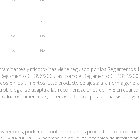
Sí
Sí
No
No
No
No
ontaminantes y micotoxinas viene regulado por los Reglamentos
el Reglamento CE 396/2005, así como el Reglamento CE 1334/200
ados en los alimentos.-Este producto se ajusta a la norma gener
Microbiología: se adapta a las recomendaciones de THIE en cuanto
roductos alimenticios, criterios definidos para el análisis de Ly
proveedores, podemos confirmar que los productos no provien
830/2003/CE , y además no se utiliza la técnica de irradiació