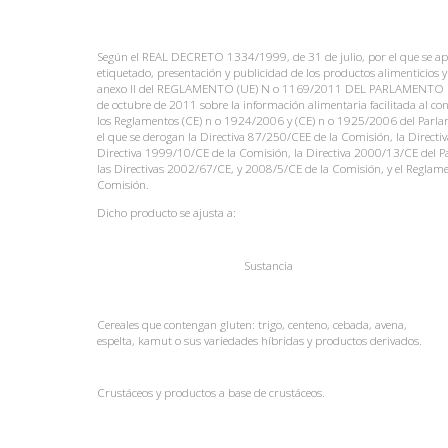
Según el REAL DECRETO 1334/1999, de 31 de julio, por el que se a
etiquetado, presentación y publicidad de los productos alimenticios y 
anexo II del REGLAMENTO (UE) N o 1169/2011 DEL PARLAMENT
de octubre de 2011 sobre la información alimentaria facilitada al co
los Reglamentos (CE) n o 1924/2006 y (CE) n o 1925/2006 del Parlam
el que se derogan la Directiva 87/250/CEE de la Comisión, la Directi
Directiva 1999/10/CE de la Comisión, la Directiva 2000/13/CE del P
las Directivas 2002/67/CE, y 2008/5/CE de la Comisión, y el Reglam
Comisión.
Dicho producto se ajusta a:
Sustancia
Cereales que contengan gluten: trigo, centeno, cebada, avena,
espelta, kamut o sus variedades híbridas y productos derivados.
Crustáceos y productos a base de crustáceos.