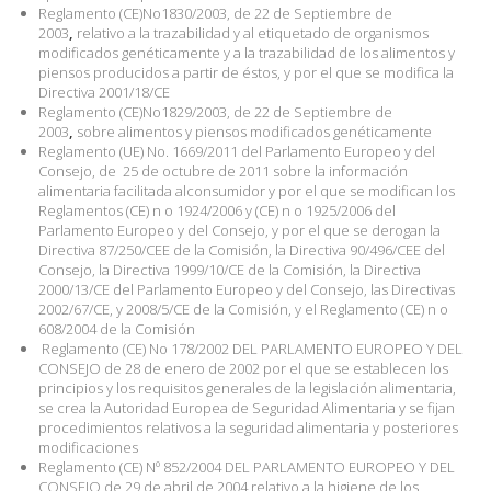
Reglamento (CE)No1830/2003, de 22 de Septiembre de
2003
,
relativo a la trazabilidad y al etiquetado de organismos
modificados genéticamente y a la trazabilidad de los alimentos y
piensos producidos a partir de éstos, y por el que se modifica la
Directiva 2001/18/CE
Reglamento (CE)No1829/2003, de 22 de Septiembre de
2003
,
sobre alimentos y piensos modificados genéticamente
Reglamento (UE) No. 1669/2011 del Parlamento Europeo y del
Consejo, de
25 de octubre de 2011 sobre la información
alimentaria facilitada alconsumidor y por el que se modifican los
Reglamentos (CE) n o 1924/2006 y (CE) n o 1925/2006 del
Parlamento Europeo y del Consejo, y por el que se derogan la
Directiva 87/250/CEE de la Comisión, la Directiva 90/496/CEE del
Consejo, la Directiva 1999/10/CE de la Comisión, la Directiva
2000/13/CE del Parlamento Europeo y del Consejo, las Directivas
2002/67/CE, y 2008/5/CE de la Comisión, y el Reglamento (CE) n o
608/2004 de la Comisión
Reglamento (CE) No 178/2002 DEL PARLAMENTO EUROPEO Y DEL
CONSEJO de 28 de enero de 2002 por el que se establecen los
principios y los requisitos generales de la legislación alimentaria,
se crea la Autoridad Europea de Seguridad Alimentaria y se fijan
procedimientos relativos a la seguridad alimentaria y posteriores
modificaciones
Reglamento (CE) Nº 852/2004 DEL PARLAMENTO EUROPEO Y DEL
CONSEJO de 29 de abril de 2004 relativo a la higiene de los