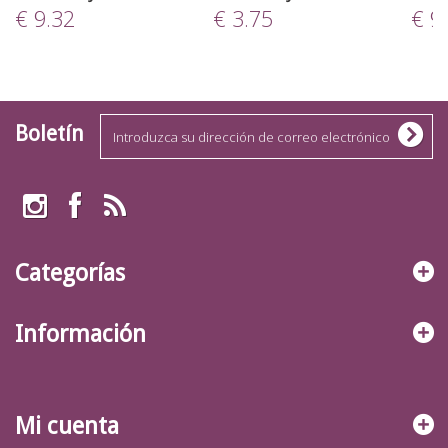
€ 9.32
€ 3.75
€ 9
Boletín
Categorías
Información
Mi cuenta