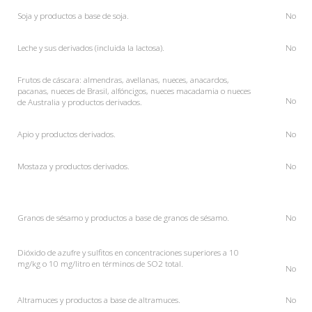
Soja y productos a base de soja.
No
Leche y sus derivados (incluida la lactosa).
No
Frutos de cáscara: almendras, avellanas, nueces, anacardos,
pacanas, nueces de Brasil, alfóncigos, nueces macadamia o nueces
No
de Australia y productos derivados.
Apio
y productos derivados.
No
Mostaza
y productos derivados.
No
Granos de sésamo y productos a base de granos de sésamo.
No
Dióxido de azufre y sulfitos en concentraciones superiores a 10
mg/kg o 10 mg/litro en términos de SO2 total.
No
Altramuces y productos a base de altramuces.
No