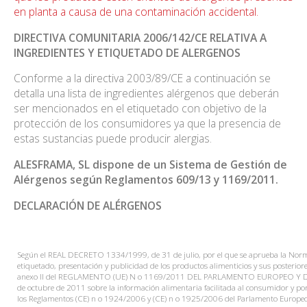
en planta a causa de una contaminación accidental.
DIRECTIVA COMUNITARIA 2006/142/CE RELATIVA A
INGREDIENTES Y ETIQUETADO DE ALERGENOS
Conforme a la directiva 2003/89/CE a continuación se
detalla una lista de ingredientes alérgenos que deberán
ser mencionados en el etiquetado con objetivo de la
protección de los consumidores ya que la presencia de
estas sustancias puede producir alergias.
ALESFRAMA, SL dispone de un Sistema de Gestión de
Alérgenos según Reglamentos 609/13 y 1169/2011.
DECLARACIÓN DE ALÉRGENOS
Según el REAL DECRETO 1334/1999, de 31 de julio, por el que se aprueba la Norm
etiquetado, presentación y publicidad de los productos alimenticios y sus posteriore
anexo II del REGLAMENTO (UE) N o 1169/2011 DEL PARLAMENTO EUROPEO Y 
de octubre de 2011 sobre la información alimentaria facilitada al consumidor y por
los Reglamentos (CE) n o 1924/2006 y (CE) n o 1925/2006 del Parlamento Europeo 