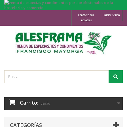
Contacte con
Iniciar sesión
nosotros
Carrito:
vacío
CATEGORÍAS