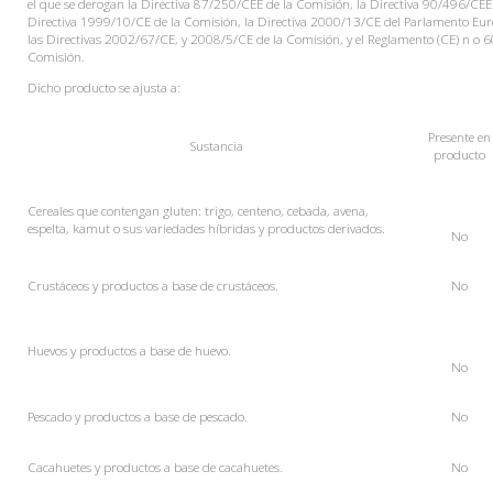
el que se derogan la Directiva 87/250/CEE de la Comisión, la Directiva 90/496/CEE 
Directiva 1999/10/CE de la Comisión, la Directiva 2000/13/CE del Parlamento Euro
las Directivas 2002/67/CE, y 2008/5/CE de la Comisión, y el Reglamento (CE) n o 
Comisión.
Dicho producto se ajusta a:
Presente
en
Sustancia
producto
Cereales que contengan gluten: trigo, centeno, cebada, avena,
espelta, kamut o sus variedades híbridas y productos derivados.
No
Crustáceos y productos a base de crustáceos.
No
Huevos y productos a base de huevo.
No
Pescado y productos a base de pescado.
No
Cacahuetes y productos a base de cacahuetes.
No