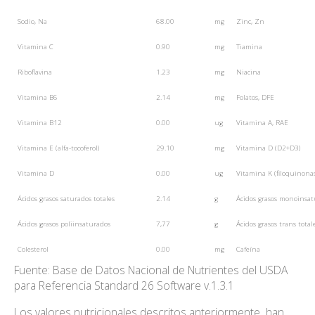
Sodio, Na
68.00
mg
Zinc, Zn
Vitamina C
0.90
mg
Tiamina
Riboflavina
1.23
mg
Niacina
Vitamina B6
2.14
mg
Folatos, DFE
Vitamina B12
0.00
ug
Vitamina A, RAE
Vitamina E (alfa-tocoferol)
29.10
mg
Vitamina D (D2+D3)
Vitamina D
0.00
ug
Vitamina K (filoquinonas
Ácidos grasos saturados totales
2.14
g
Ácidos grasos monoinsat
Ácidos grasos poliinsaturados
7,77
g
Ácidos grasos trans total
Colesterol
0.00
mg
Cafeína
Fuente: Base de Datos Nacional de Nutrientes del USDA
para Referencia Standard 26 Software v.1.3.1
Los valores nutricionales descritos anteriormente han