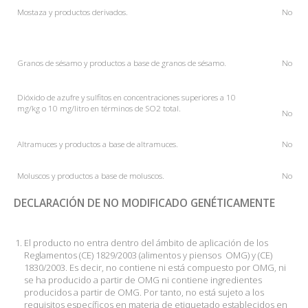
Mostaza
y productos derivados.
No
Granos de sésamo y productos a base de granos de sésamo.
No
Dióxido de azufre y sulfitos en concentraciones superiores a 10
mg/kg o 10 mg/litro en términos de SO2 total.
No
Altramuces y productos a base de altramuces.
No
Moluscos y productos a base de moluscos.
No
DECLARACIÓN DE NO MODIFICADO GENÉTICAMENTE
El producto no entra dentro del ámbito de aplicación de los
Reglamentos (CE) 1829/2003 (alimentos y piensos OMG) y (CE)
1830/2003. Es decir, no contiene ni está compuesto por OMG, ni
se ha producido a partir de OMG ni contiene ingredientes
producidos a partir de OMG. Por tanto, no está sujeto a los
requisitos específicos en materia de etiquetado establecidos en