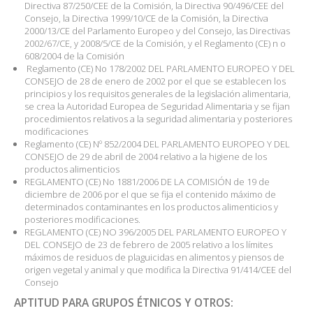
Directiva 87/250/CEE de la Comisión, la Directiva 90/496/CEE del
Consejo, la Directiva 1999/10/CE de la Comisión, la Directiva
2000/13/CE del Parlamento Europeo y del Consejo, las Directivas
2002/67/CE, y 2008/5/CE de la Comisión, y el Reglamento (CE) n o
608/2004 de la Comisión
Reglamento (CE) No 178/2002 DEL PARLAMENTO EUROPEO Y DEL
CONSEJO de 28 de enero de 2002 por el que se establecen los
principios y los requisitos generales de la legislación alimentaria,
se crea la Autoridad Europea de Seguridad Alimentaria y se fijan
procedimientos relativos a la seguridad alimentaria y posteriores
modificaciones
Reglamento (CE) Nº 852/2004 DEL PARLAMENTO EUROPEO Y DEL
CONSEJO de 29 de abril de 2004 relativo a la higiene de los
productos alimenticios
REGLAMENTO (CE) No 1881/2006 DE LA COMISIÓN de 19 de
diciembre de 2006 por el que se fija el contenido máximo de
determinados contaminantes en los productos alimenticios y
posteriores modificaciones.
REGLAMENTO (CE) NO 396/2005 DEL PARLAMENTO EUROPEO Y
DEL CONSEJO de 23 de febrero de 2005 relativo a los límites
máximos de residuos de plaguicidas en alimentos y piensos de
origen vegetal y animal y que modifica la Directiva 91/414/CEE del
Consejo
APTITUD PARA GRUPOS ÉTNICOS Y OTROS: