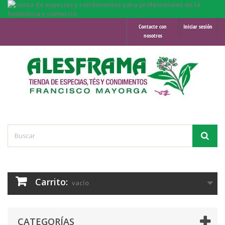
Contacte con
Iniciar sesión
nosotros
Carrito:
vacío
CATEGORÍAS