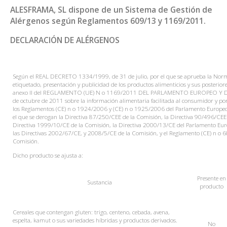
ALESFRAMA, SL dispone de un Sistema de Gestión de
Alérgenos según Reglamentos 609/13 y 1169/2011.
DECLARACIÓN DE ALÉRGENOS
Según el REAL DECRETO 1334/1999, de 31 de julio, por el que se aprueba la Norm
etiquetado, presentación y publicidad de los productos alimenticios y sus posteriore
anexo II del REGLAMENTO (UE) N o 1169/2011 DEL PARLAMENTO EUROPEO Y 
de octubre de 2011 sobre la información alimentaria facilitada al consumidor y por
los Reglamentos (CE) n o 1924/2006 y (CE) n o 1925/2006 del Parlamento Europeo 
el que se derogan la Directiva 87/250/CEE de la Comisión, la Directiva 90/496/CEE 
Directiva 1999/10/CE de la Comisión, la Directiva 2000/13/CE del Parlamento Euro
las Directivas 2002/67/CE, y 2008/5/CE de la Comisión, y el Reglamento (CE) n o 
Comisión.
Dicho producto se ajusta a:
Presente
en
Sustancia
producto
Cereales que contengan gluten: trigo, centeno, cebada, avena,
espelta, kamut o sus variedades híbridas y productos derivados.
No