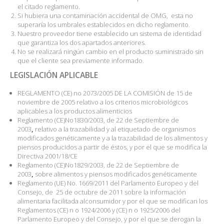
el citado reglamento.
Si hubiera una contaminación accidental de OMG, esta no
superaría los umbrales establecidos en dicho reglamento.
Nuestro proveedor tiene establecido un sistema de identidad
que garantiza los dos apartados anteriores.
No se realizará ningún cambio en el producto suministrado sin
que el cliente sea previamente informado.
LEGISLACIÓN APLICABLE
REGLAMENTO (CE) no 2073/2005 DE LA COMISIÓN de 15 de
noviembre de 2005 relativo a los criterios microbiológicos
aplicables a los productos alimenticios
Reglamento (CE)No1830/2003, de 22 de Septiembre de
2003
,
relativo a la trazabilidad y al etiquetado de organismos
modificados genéticamente y a la trazabilidad de los alimentos y
piensos producidos a partir de éstos, y por el que se modifica la
Directiva 2001/18/CE
Reglamento (CE)No1829/2003, de 22 de Septiembre de
2003
,
sobre alimentos y piensos modificados genéticamente
Reglamento (UE) No. 1669/2011 del Parlamento Europeo y del
Consejo, de
25 de octubre de 2011 sobre la información
alimentaria facilitada alconsumidor y por el que se modifican los
Reglamentos (CE) n o 1924/2006 y (CE) n o 1925/2006 del
Parlamento Europeo y del Consejo, y por el que se derogan la