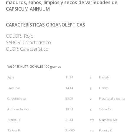
maduros, sanos, limpios y secos de variedades de
CAPSICUM ANNUUM
CARACTERÍSTICAS ORGANOLÉPTICAS
COLOR: Rojo
SABOR: Característico
OLOR: Característico
VALORES NUTRICIONALES 100 gramos
Agua
11.24
g
Energía
Proteínas
14.14
g
Lípidos
Carbohidratos
53.99
g
Fibra total dietética
Azúcares totales
10.34
g
Calcio, Ca
Hierro, Fe
21.14
mg
Magnesio, Mg
Fósforo, P
314.00
mg
Potasio, K